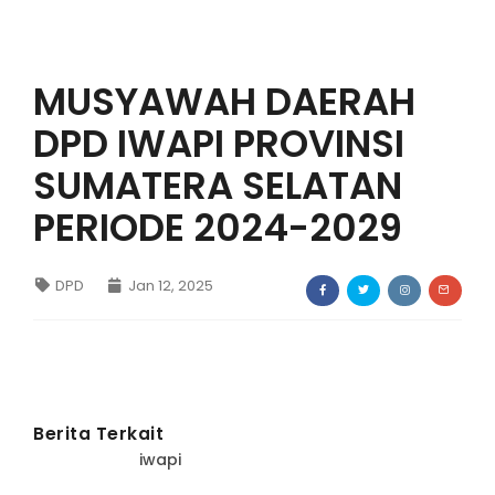
IWAPI EKSPOR
MUSYAWAH DAERAH
PENDAFTARAN
DPD IWAPI PROVINSI
SUMATERA SELATAN
PERIODE 2024-2029
DPD
Jan 12, 2025
Berita Terkait
iwapi