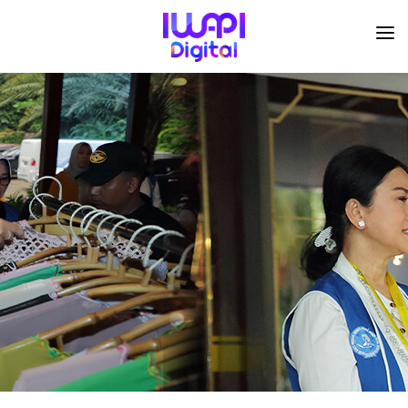
BERANDA
TENTANG KAMI
ORGANISASI
KEGIATAN
I-ACADEMI
IMARKETKU