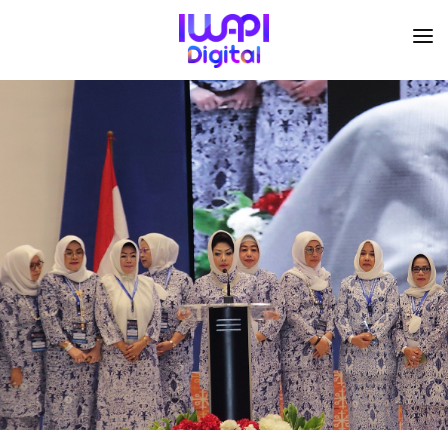
BERANDA
TENTANG KAMI
ORGANISASI
KEGIATAN
I-ACADEMI
IMARKETKU