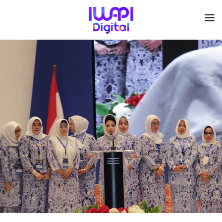
BERANDA
TENTANG KAMI
ORGANISASI
KEGIATAN
I-ACADEMI
IMARKETKU