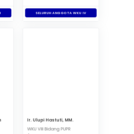
I
SELURUH ANGGOTA WKU IV
n
Ir. Ulupi Hastuti, MM.
WKU VIII Bidang PUPR