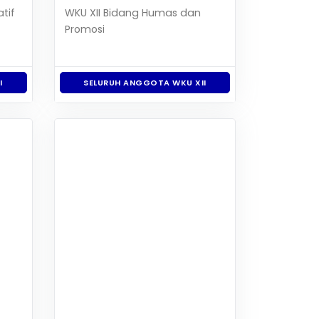
tif
WKU XII Bidang Humas dan
Promosi
I
SELURUH ANGGOTA WKU XII