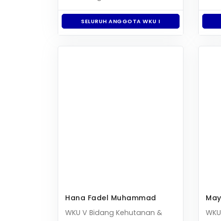
SELURUH ANGGOTA WKU I
Hana Fadel Muhammad
May
WKU V Bidang Kehutanan &
WKU 