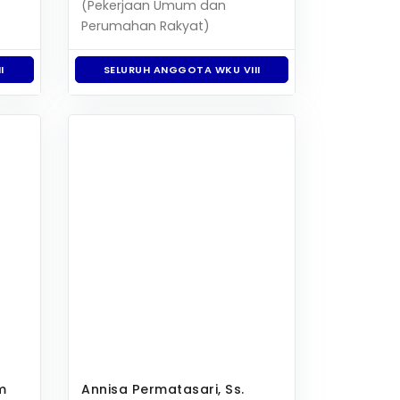
(Pekerjaan Umum dan
Perumahan Rakyat)
I
SELURUH ANGGOTA WKU VIII
om
Annisa Permatasari, Ss.