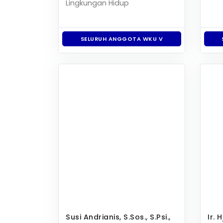
Lingkungan Hidup
SELURUH ANGGOTA WKU V
Susi Andrianis, S.Sos., S.Psi.,
Ir. 