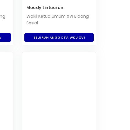
Moudy Lintuuran
ang
Wakil Ketua Umum XVI Bidang
Sosial
V
SELURUH ANGGOTA WKU XVI