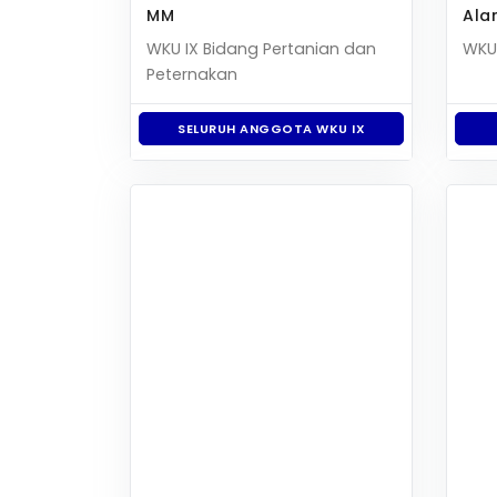
MM
Ala
WKU IX Bidang Pertanian dan
WKU
Peternakan
SELURUH ANGGOTA WKU IX