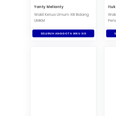
Yanty Melianty
Ituk
Wakil Ketua Umum XIII Bidang
Wak
UMKM
Pend
SELURUH ANGGOTA WKU XIII