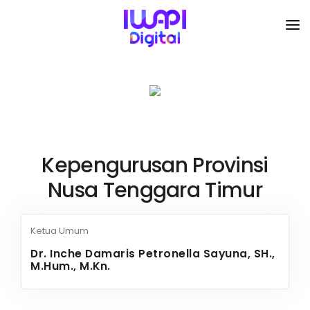
BERANDA
TENTANG KAMI
ORGANISASI
Kepengurusan Provinsi
Nusa Tenggara Timur
KEGIATAN
Ketua Umum
I-ACADEMI
Dr. Inche Damaris Petronella Sayuna, SH.,
M.Hum., M.Kn.
IMARKETKU