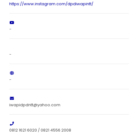
https://www.instagram.com/dpdiwapintt/
-
-
-
iwapidpdntt@yahoo.com
0812 1621 6020 / 0821 4556 2008