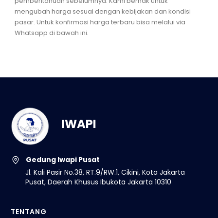
pemberitahuan sebelumnya. Kami berhak untuk
mengubah harga sesuai dengan kebijakan dan kondisi
pasar. Untuk konfirmasi harga terbaru bisa melalui via
Whatsapp di bawah ini.
IWAPI
Gedung Iwapi Pusat
Jl. Kali Pasir No.38, RT.9/RW.1, Cikini, Kota Jakarta
Pusat, Daerah Khusus Ibukota Jakarta 10310
TENTANG