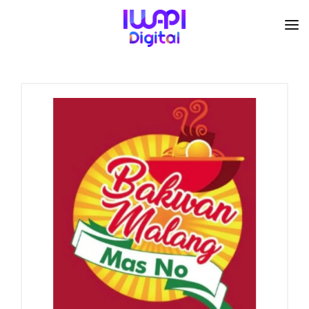
BERANDA
TENTANG KAMI
ORGANISASI
KEGIATAN
I-ACADEMI
IMARKETKU