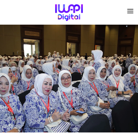
BERANDA
TENTANG KAMI
ORGANISASI
KEGIATAN
I-ACADEMI
IMARKETKU