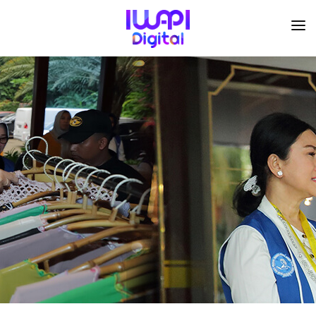
BERANDA
TENTANG KAMI
ORGANISASI
KEGIATAN
I-ACADEMI
IMARKETKU