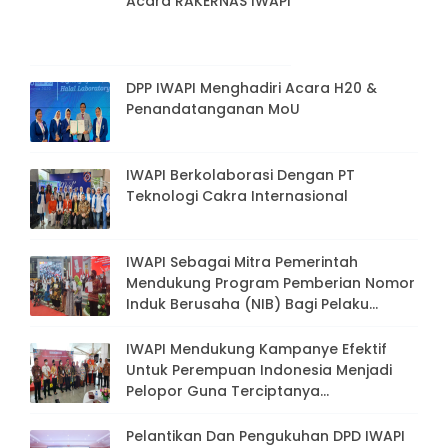
Acara RAKERNAS IWAPI
DPP IWAPI Menghadiri Acara H20 &
Penandatanganan MoU
IWAPI Berkolaborasi Dengan PT
Teknologi Cakra Internasional
IWAPI Sebagai Mitra Pemerintah
Mendukung Program Pemberian Nomor
Induk Berusaha (NIB) Bagi Pelaku
Usaha Mikro Dan Kecil (UMK)
IWAPI Mendukung Kampanye Efektif
Untuk Perempuan Indonesia Menjadi
Pelopor Guna Terciptanya
Keberdayaan Perempuan Dan
Lingkungan Publik Yang Bebas Dari
Pelantikan Dan Pengukuhan DPD IWAPI