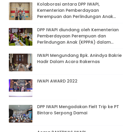
Kolaborasi antara DPP IWAPI,
Kementerian Pemberdayaan
Perempuan dan Perlindungan Anak
(KPPPA), dan Presiden Direktur PT.
Bakrie & Brothers, Tbk
DPP IWAPI diundang oleh Kementerian
Pemberdayaan Perempuan dan
Perlindungan Anak (KPPPA) dalam
rangka Rapat Persiapan Peringatan
Hari Ibu ke-94 tahun 2022
IWAPI Mengundang Bpk. Anindya Bakrie
Hadir Dalam Acara Rakernas
IWAPI AWARD 2022
DPP IWAPI Mengadakan Fielt Trip ke PT
Bintaro Serpong Damai