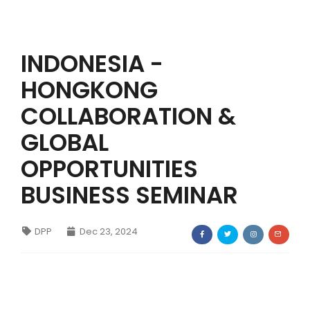
IWAPI EKSPOR
INDONESIA -
PENDAFTARAN
HONGKONG
COLLABORATION &
GLOBAL
OPPORTUNITIES
BUSINESS SEMINAR
DPP
Dec 23, 2024