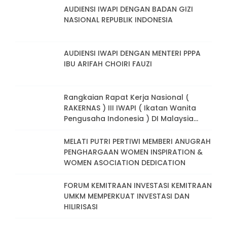
AUDIENSI IWAPI DENGAN BADAN GIZI
NASIONAL REPUBLIK INDONESIA
AUDIENSI IWAPI DENGAN MENTERI PPPA
IBU ARIFAH CHOIRI FAUZI
Rangkaian Rapat Kerja Nasional (
RAKERNAS ) III IWAPI ( Ikatan Wanita
Pengusaha Indonesia ) DI Malaysia
Tahun 2024. Peran Strategis
Perempuan Pengusaha Dalam
MELATI PUTRI PERTIWI MEMBERI ANUGRAH
Pembangunan Berkelanjutan Menuju
PENGHARGAAN WOMEN INSPIRATION &
Indonesia Emas
WOMEN ASOCIATION DEDICATION
FORUM KEMITRAAN INVESTASI KEMITRAAN
UMKM MEMPERKUAT INVESTASI DAN
HILIRISASI