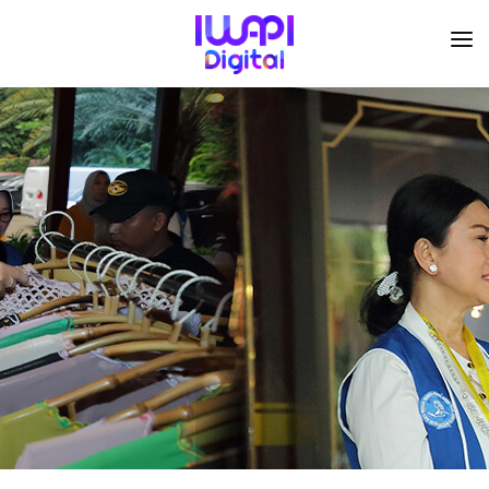
BERANDA
TENTANG KAMI
ORGANISASI
KEGIATAN
I-ACADEMI
IMARKETKU