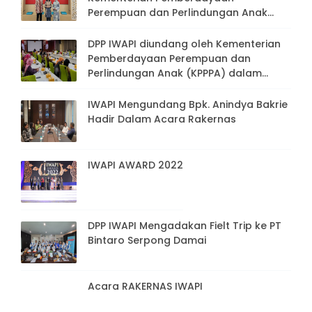
Perempuan dan Perlindungan Anak
(KPPPA), dan Presiden Direktur PT.
Bakrie & Brothers, Tbk
DPP IWAPI diundang oleh Kementerian
Pemberdayaan Perempuan dan
Perlindungan Anak (KPPPA) dalam
rangka Rapat Persiapan Peringatan
Hari Ibu ke-94 tahun 2022
IWAPI Mengundang Bpk. Anindya Bakrie
Hadir Dalam Acara Rakernas
IWAPI AWARD 2022
DPP IWAPI Mengadakan Fielt Trip ke PT
Bintaro Serpong Damai
Acara RAKERNAS IWAPI