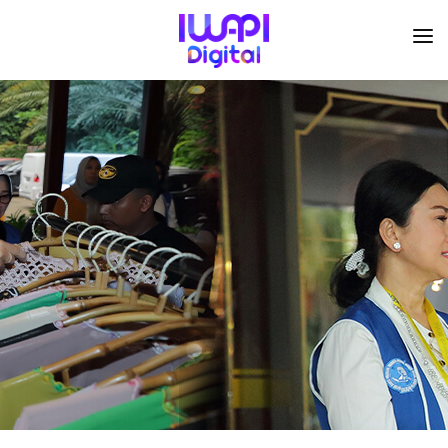
BERANDA
TENTANG KAMI
ORGANISASI
KEGIATAN
I-ACADEMI
IMARKETKU