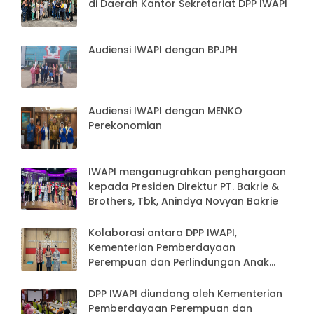
di Daerah Kantor Sekretariat DPP IWAPI
Audiensi IWAPI dengan BPJPH
Audiensi IWAPI dengan MENKO
Perekonomian
IWAPI menganugrahkan penghargaan
kepada Presiden Direktur PT. Bakrie &
Brothers, Tbk, Anindya Novyan Bakrie
Kolaborasi antara DPP IWAPI,
Kementerian Pemberdayaan
Perempuan dan Perlindungan Anak
(KPPPA), dan Presiden Direktur PT.
Bakrie & Brothers, Tbk
DPP IWAPI diundang oleh Kementerian
Pemberdayaan Perempuan dan