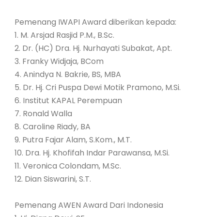
Pemenang IWAPI Award diberikan kepada:
1. M. Arsjad Rasjid P.M., B.Sc.
2. Dr. (HC) Dra. Hj. Nurhayati Subakat, Apt.
3. Franky Widjaja, BCom
4. Anindya N. Bakrie, BS, MBA
5. Dr. Hj. Cri Puspa Dewi Motik Pramono, M.Si.
6. Institut KAPAL Perempuan
7. Ronald Walla
8. Caroline Riady, BA
9. Putra Fajar Alam, S.Kom., M.T.
10. Dra. Hj. Khofifah Indar Parawansa, M.Si.
11. Veronica Colondam, M.Sc.
12. Dian Siswarini, S.T.
Pemenang AWEN Award Dari Indonesia