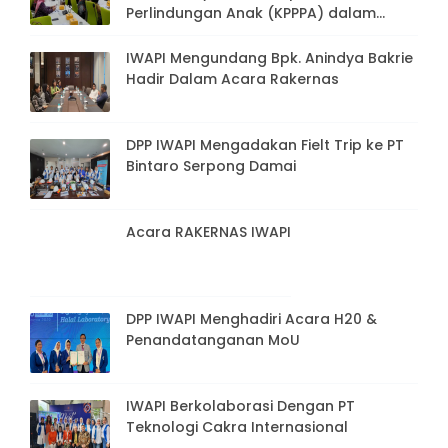
Perlindungan Anak (KPPPA) dalam
rangka Rapat Persiapan Peringatan
Hari Ibu ke-94 tahun 2022
IWAPI Mengundang Bpk. Anindya Bakrie
Hadir Dalam Acara Rakernas
DPP IWAPI Mengadakan Fielt Trip ke PT
Bintaro Serpong Damai
Acara RAKERNAS IWAPI
DPP IWAPI Menghadiri Acara H20 &
Penandatanganan MoU
IWAPI Berkolaborasi Dengan PT
Teknologi Cakra Internasional