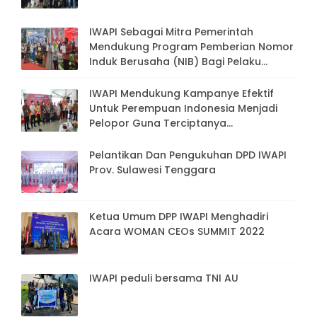
IWAPI Sebagai Mitra Pemerintah
Mendukung Program Pemberian Nomor
Induk Berusaha (NIB) Bagi Pelaku
Usaha Mikro Dan Kecil (UMK)
IWAPI Mendukung Kampanye Efektif
Untuk Perempuan Indonesia Menjadi
Pelopor Guna Terciptanya
Keberdayaan Perempuan Dan
Lingkungan Publik Yang Bebas Dari
Pelantikan Dan Pengukuhan DPD IWAPI
Kekerasan Pada Perempuan Dan Anak
Prov. Sulawesi Tenggara
Ketua Umum DPP IWAPI Menghadiri
Acara WOMAN CEOs SUMMIT 2022
IWAPI peduli bersama TNI AU