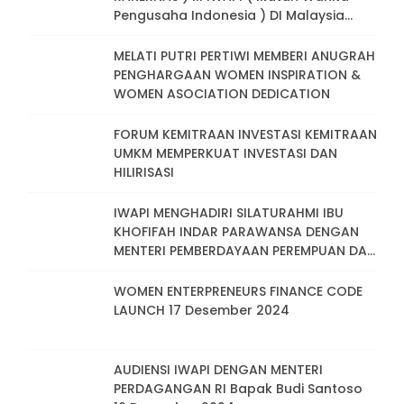
Pengusaha Indonesia ) DI Malaysia
Tahun 2024. Peran Strategis
Perempuan Pengusaha Dalam
MELATI PUTRI PERTIWI MEMBERI ANUGRAH
Pembangunan Berkelanjutan Menuju
PENGHARGAAN WOMEN INSPIRATION &
Indonesia Emas
WOMEN ASOCIATION DEDICATION
FORUM KEMITRAAN INVESTASI KEMITRAAN
UMKM MEMPERKUAT INVESTASI DAN
HILIRISASI
IWAPI MENGHADIRI SILATURAHMI IBU
KHOFIFAH INDAR PARAWANSA DENGAN
MENTERI PEMBERDAYAAN PEREMPUAN DAN
PERLINDUNGAN ANAK IBU ARIFAH CHOIRI
FAUZI
WOMEN ENTERPRENEURS FINANCE CODE
LAUNCH 17 Desember 2024
AUDIENSI IWAPI DENGAN MENTERI
PERDAGANGAN RI Bapak Budi Santoso