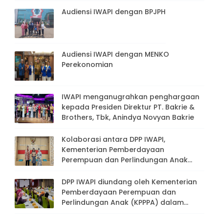
Audiensi IWAPI dengan BPJPH
Audiensi IWAPI dengan MENKO
Perekonomian
IWAPI menganugrahkan penghargaan
kepada Presiden Direktur PT. Bakrie &
Brothers, Tbk, Anindya Novyan Bakrie
Kolaborasi antara DPP IWAPI,
Kementerian Pemberdayaan
Perempuan dan Perlindungan Anak
(KPPPA), dan Presiden Direktur PT.
Bakrie & Brothers, Tbk
DPP IWAPI diundang oleh Kementerian
Pemberdayaan Perempuan dan
Perlindungan Anak (KPPPA) dalam
rangka Rapat Persiapan Peringatan