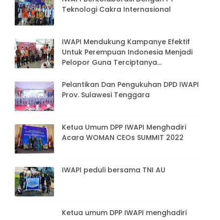
Teknologi Cakra Internasional
IWAPI Mendukung Kampanye Efektif
Untuk Perempuan Indonesia Menjadi
Pelopor Guna Terciptanya
Keberdayaan Perempuan Dan
Lingkungan Publik Yang Bebas Dari
Pelantikan Dan Pengukuhan DPD IWAPI
Kekerasan Pada Perempuan Dan Anak
Prov. Sulawesi Tenggara
Ketua Umum DPP IWAPI Menghadiri
Acara WOMAN CEOs SUMMIT 2022
IWAPI peduli bersama TNI AU
Ketua umum DPP IWAPI menghadiri