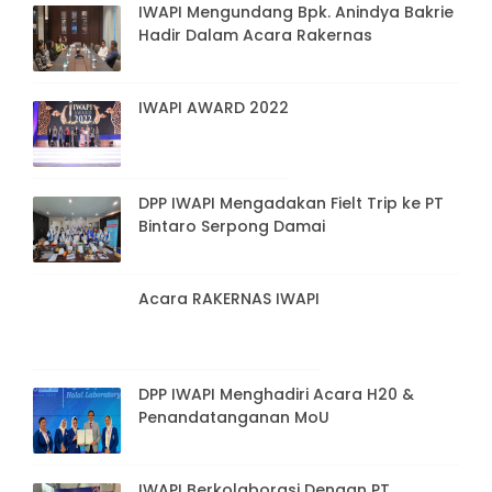
Hari Ibu ke-94 tahun 2022
IWAPI Mengundang Bpk. Anindya Bakrie
Hadir Dalam Acara Rakernas
IWAPI AWARD 2022
DPP IWAPI Mengadakan Fielt Trip ke PT
Bintaro Serpong Damai
Acara RAKERNAS IWAPI
DPP IWAPI Menghadiri Acara H20 &
Penandatanganan MoU
IWAPI Berkolaborasi Dengan PT