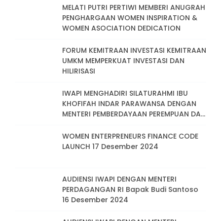
Perempuan Pengusaha Dalam
MELATI PUTRI PERTIWI MEMBERI ANUGRAH
Pembangunan Berkelanjutan Menuju
PENGHARGAAN WOMEN INSPIRATION &
Indonesia Emas
WOMEN ASOCIATION DEDICATION
FORUM KEMITRAAN INVESTASI KEMITRAAN
UMKM MEMPERKUAT INVESTASI DAN
HILIRISASI
IWAPI MENGHADIRI SILATURAHMI IBU
KHOFIFAH INDAR PARAWANSA DENGAN
MENTERI PEMBERDAYAAN PEREMPUAN DAN
PERLINDUNGAN ANAK IBU ARIFAH CHOIRI
FAUZI
WOMEN ENTERPRENEURS FINANCE CODE
LAUNCH 17 Desember 2024
AUDIENSI IWAPI DENGAN MENTERI
PERDAGANGAN RI Bapak Budi Santoso
16 Desember 2024