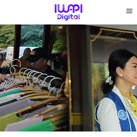
BERANDA
TENTANG KAMI
ORGANISASI
KEGIATAN
I-ACADEMI
IMARKETKU